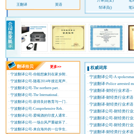
亓译员(女)
笔
王翻译
英语
邹译员()
笔
翻译拾贝
更多>>
权威词库
·
宁波翻译公司-你能想象到在家乡附..
·
宁波翻译公司-A spokesman for
·
宁波翻译公司-随着2014年接近尾声..
·
宁波翻译-Police arrested mor
·
宁波翻译公司-The northern part..
·
宁波翻译-财经行业术语--【
·
宁波翻译公司-The International..
·
宁波翻译-财经类行业术语 
·
宁波翻译公司-获得良好教育与一门..
·
宁波翻译-财经类行业术
·
宁波翻译公司-Comprehensive Reh..
·
宁波翻译公司-财经类行业
·
宁波翻译公司-爱喝酒的印度人通常..
·
宁波翻译公司-财经类行
·
宁波翻译公司-一场台风严重破坏了..
·
宁波翻译公司-财经类行业
·
宁波翻译公司-来自海外的一位学生..
·
宁波翻译-财经类行业术