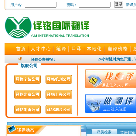
用户名:
密码：
新译
24小时随时为您开通，译
译铭公告播报：
旗舰公司
译界动态
译员检索
英语翻译