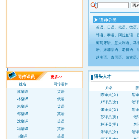
语种分类
英语
、
日语
、
俄语
、
德语
韩语
、
泰语
、
阿拉伯语
、
葡萄牙语
、
意大利语
、
马
语
、
柬埔寨语
、
老挝语
、
越南语
、
泰国语
、
蒙古语
猎头人才
同传译员
更多>>
姓名
同传语种
姓名
服
苏翻译
英语
陈译员(女)
笔译
林翻译
俄语
郑译员(女)
笔译
朱翻译
英语
张译员(女)
笔译
邹翻译
英语
苏译员(男)
笔
沈翻译
英语
林译员(男)
笔
冯翻译
英语
朱译员(女)
笔译
s翻译
英语