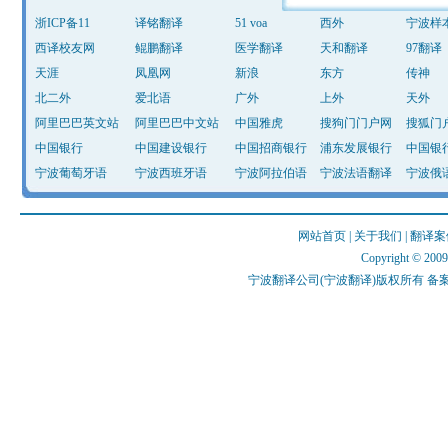
浙ICP备11
译铭翻译
51 voa
西外
宁波样
西译校友网
鲲鹏翻译
医学翻译
天和翻译
97翻译
天涯
凤凰网
新浪
东方
传神
北二外
爱北语
广外
上外
天外
阿里巴巴英文站
阿里巴巴中文站
中国雅虎
搜狗门门户网
搜狐门
中国银行
中国建设银行
中国招商银行
浦东发展银行
中国银
宁波葡萄牙语
宁波西班牙语
宁波阿拉伯语
宁波法语翻译
宁波俄
网站首页
|
关于我们
|
翻译案
Copyright © 2009 
宁波翻译公司(宁波翻译)版权所有 备案