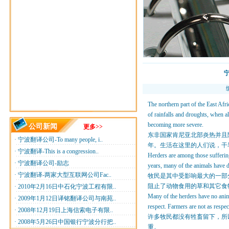
宁
The northern part of the East Afri
of rainfalls and droughts, when a
becoming more severe.
公司新闻
更多>>
东非国家肯尼亚北部炎热并且
·
宁波翻译公司-To many people, i..
年。生活在这里的人们说，干
·
宁波翻译-This is a congression..
Herders are among those sufferin
·
宁波翻译公司-励志
years, many of the animals have d
·
宁波翻译-两家大型互联网公司Fac..
牧民是其中受影响最大的一部
阻止了动物食用的草和其它食
·
2010年2月16日中石化宁波工程有限..
Many of the herders have no anima
·
2009年1月12日译铭翻译公司与南苑..
respect. Farmers are not as respec
·
2008年12月19日上海信索电子有限..
许多牧民都没有牲畜留下，所
·
2008年5月26日中国银行宁波分行把..
重。