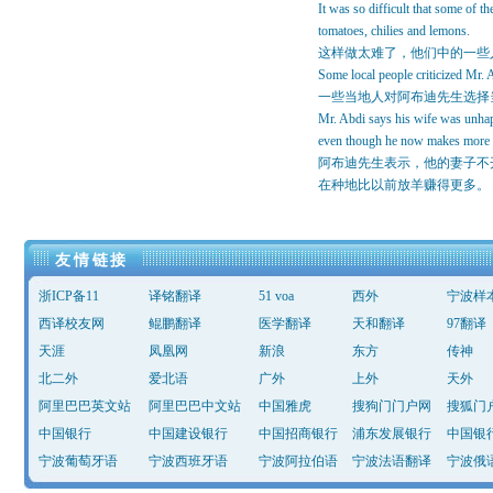
It was so difficult that some of 
tomatoes, chilies and lemons.
这样做太难了，他们中的一些
Some local people criticized Mr. 
一些当地人对阿布迪先生选择
Mr. Abdi says his wife was unhapp
even though he now makes more m
阿布迪先生表示，他的妻子不
在种地比以前放羊赚得更多。
友情链接
浙ICP备11
译铭翻译
51 voa
西外
宁波样
西译校友网
鲲鹏翻译
医学翻译
天和翻译
97翻译
天涯
凤凰网
新浪
东方
传神
北二外
爱北语
广外
上外
天外
阿里巴巴英文站
阿里巴巴中文站
中国雅虎
搜狗门门户网
搜狐门
中国银行
中国建设银行
中国招商银行
浦东发展银行
中国银
宁波葡萄牙语
宁波西班牙语
宁波阿拉伯语
宁波法语翻译
宁波俄