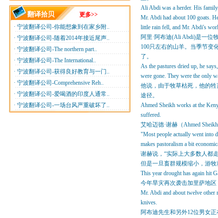
Ali Abdi was a herder. His family
翻译拾贝
更多>>
Mr. Abdi had about 100 goats. He
·
宁波翻译公司-你能想象到在家乡附..
little rain fell, and Mr. Abdi's wo
阿里·阿布迪(Ali Abd
·
宁波翻译公司-随着2014年接近尾声..
100只左右的山羊。当季节变
·
宁波翻译公司-The northern part..
了。
·
宁波翻译公司-The International..
As the pastures dried up, he says,
·
宁波翻译公司-获得良好教育与一门..
were gone. They were the only wa
·
宁波翻译公司-Comprehensive Reh..
他说，由于牧草枯死，他的牲
·
宁波翻译公司-爱喝酒的印度人通常..
途径。
·
宁波翻译公司-一场台风严重破坏了..
Ahmed Sheikh works at the Kenya
suffered.
艾哈迈德·谢赫（Ahmed S
"Most people actually went into d
makes pastoralism a bit economica
谢赫说，“实际上大多数人都走
但是一旦畜群规模缩小，游牧
This year drought has again hit Ga
今年旱灾再次袭击加里萨地区
Mr. Abdi and about twelve other 
knives.
阿布迪先生和另外12位男女