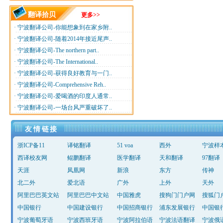
翻译拾贝
更多>>
·
宁波翻译公司-你能想象到在家乡附..
·
宁波翻译公司-随着2014年接近尾声..
·
宁波翻译公司-The northern part..
·
宁波翻译公司-The International..
·
宁波翻译公司-获得良好教育与一门..
·
宁波翻译公司-Comprehensive Reh..
·
宁波翻译公司-爱喝酒的印度人通常..
·
宁波翻译公司-一场台风严重破坏了..
友情链接
浙ICP备11
译铭翻译
51 voa
西外
宁波样
西译校友网
鲲鹏翻译
医学翻译
天和翻译
97翻译
天涯
凤凰网
新浪
东方
传神
北二外
爱北语
广外
上外
天外
阿里巴巴英文站
阿里巴巴中文站
中国雅虎
搜狗门门户网
搜狐门
中国银行
中国建设银行
中国招商银行
浦东发展银行
中国银
宁波葡萄牙语
宁波西班牙语
宁波阿拉伯语
宁波法语翻译
宁波俄