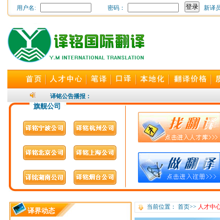
用户名:
密码：
新译
24小时随时为您开通，译
译铭公告播报：
旗舰公司
当前位置：
首页
>>
人才中
译界动态