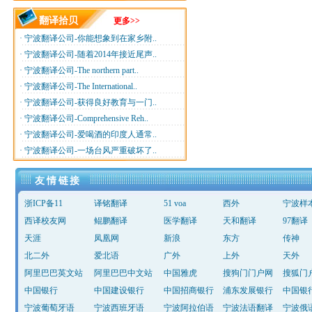
翻译拾贝
更多>>
·
宁波翻译公司-你能想象到在家乡附..
·
宁波翻译公司-随着2014年接近尾声..
·
宁波翻译公司-The northern part..
·
宁波翻译公司-The International..
·
宁波翻译公司-获得良好教育与一门..
·
宁波翻译公司-Comprehensive Reh..
·
宁波翻译公司-爱喝酒的印度人通常..
·
宁波翻译公司-一场台风严重破坏了..
友情链接
浙ICP备11
译铭翻译
51 voa
西外
宁波样
西译校友网
鲲鹏翻译
医学翻译
天和翻译
97翻译
天涯
凤凰网
新浪
东方
传神
北二外
爱北语
广外
上外
天外
阿里巴巴英文站
阿里巴巴中文站
中国雅虎
搜狗门门户网
搜狐门
中国银行
中国建设银行
中国招商银行
浦东发展银行
中国银
宁波葡萄牙语
宁波西班牙语
宁波阿拉伯语
宁波法语翻译
宁波俄