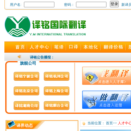
用户名:
密码：
新译
24小时随时为您开通，译
译铭公告播报：
旗舰公司
当前位置：
首页
>>
人才中
译界动态