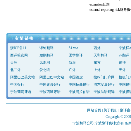
extension延期
external reporting r
友情链接
浙ICP备11
译铭翻译
51 voa
西外
宁波样
西译校友网
鲲鹏翻译
医学翻译
天和翻译
97翻译
天涯
凤凰网
新浪
东方
传神
北二外
爱北语
广外
上外
天外
阿里巴巴英文站
阿里巴巴中文站
中国雅虎
搜狗门门户网
搜狐门
中国银行
中国建设银行
中国招商银行
浦东发展银行
中国银
宁波葡萄牙语
宁波西班牙语
宁波阿拉伯语
宁波法语翻译
宁波俄
网站首页
|
关于我们
|
翻译案
Copyright © 2009 
宁波翻译公司(宁波翻译)版权所有 备案