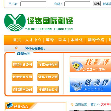
用户名:
密码：
新译
24小时随时为您开通，译
译铭公告播报：
旗舰公司
当前位置：
首页
>>
文章中
译界动态