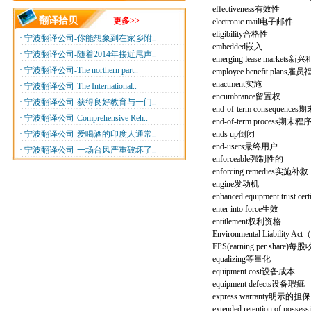
effectiveness有效性
翻译拾贝
更多>>
electronic mail电子邮件
eligibility合格性
·
宁波翻译公司-你能想象到在家乡附..
embedded嵌入
·
宁波翻译公司-随着2014年接近尾声..
emerging lease market
·
宁波翻译公司-The northern part..
employee benefit plans
enactment实施
·
宁波翻译公司-The International..
encumbrance留置权
·
宁波翻译公司-获得良好教育与一门..
end-of-term consequence
·
宁波翻译公司-Comprehensive Reh..
end-of-term process期末程
·
宁波翻译公司-爱喝酒的印度人通常..
ends up倒闭
end-users最终用户
·
宁波翻译公司-一场台风严重破坏了..
enforceable强制性的
enforcing remedies实施补救
engine发动机
enhanced equipment trus
enter into force生效
entitlement权利资格
Environmental Liabili
EPS(earning per share)
equalizing等量化
equipment cost设备成本
equipment defects设备瑕疵
express warranty明示的担保
extended retention of 