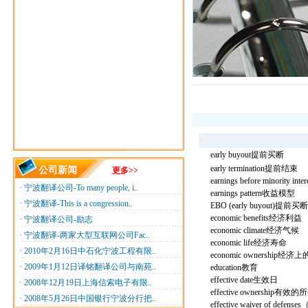
early buyout提前买断
early termination提前结束
公司新闻
更多>>
earnings before minority
·
宁波翻译公司-To many people, i..
earnings pattern收益模型
·
宁波翻译-This is a congression..
EBO (early buyout)提前买断
economic benefits经济利益
·
宁波翻译公司-励志
economic climate经济气候
·
宁波翻译-两家大型互联网公司Fac..
economic life经济寿命
·
2010年2月16日中石化宁波工程有限..
economic ownership经
·
2009年1月12日译铭翻译公司与南苑..
education教育
effective date生效日
·
2008年12月19日上海信索电子有限..
effective ownership有效
·
2008年5月26日中国银行宁波分行把..
effective waiver of d